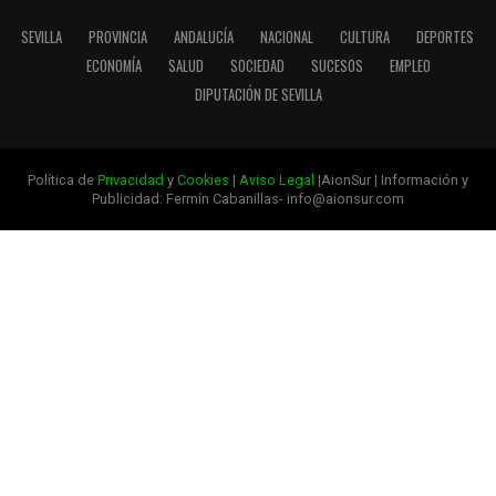
SEVILLA
PROVINCIA
ANDALUCÍA
NACIONAL
CULTURA
DEPORTES
ECONOMÍA
SALUD
SOCIEDAD
SUCESOS
EMPLEO
DIPUTACIÓN DE SEVILLA
Política de
Privacidad
y
Cookies
|
Aviso Legal
|AionSur | Información y
Publicidad: Fermín Cabanillas- info@aionsur.com