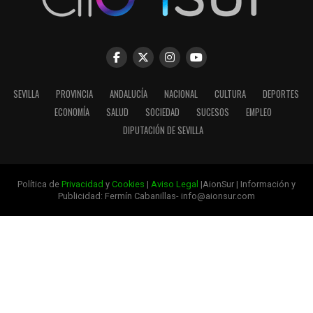
SEVILLA
PROVINCIA
ANDALUCÍA
NACIONAL
CULTURA
DEPORTES
ECONOMÍA
SALUD
SOCIEDAD
SUCESOS
EMPLEO
DIPUTACIÓN DE SEVILLA
Política de
Privacidad
y
Cookies
|
Aviso Legal
|AionSur | Información y
Publicidad: Fermín Cabanillas- info@aionsur.com