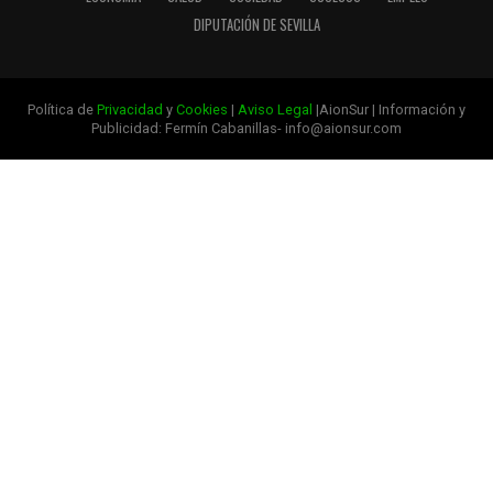
DIPUTACIÓN DE SEVILLA
Política de
Privacidad
y
Cookies
|
Aviso Legal
|AionSur | Información y
Publicidad: Fermín Cabanillas- info@aionsur.com