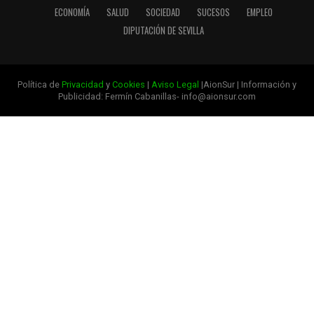
ECONOMÍA
SALUD
SOCIEDAD
SUCESOS
EMPLEO
DIPUTACIÓN DE SEVILLA
Política de
Privacidad
y
Cookies
|
Aviso Legal
|AionSur | Información y
Publicidad: Fermín Cabanillas- info@aionsur.com