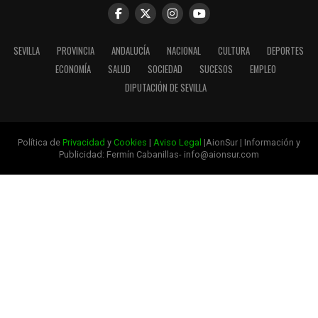
SEVILLA
PROVINCIA
ANDALUCÍA
NACIONAL
CULTURA
DEPORTES
ECONOMÍA
SALUD
SOCIEDAD
SUCESOS
EMPLEO
DIPUTACIÓN DE SEVILLA
Política de
Privacidad
y
Cookies
|
Aviso Legal
|AionSur | Información y
Publicidad: Fermín Cabanillas- info@aionsur.com