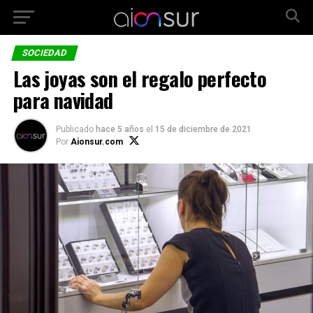
SOCIEDAD
Las joyas son el regalo perfecto
para navidad
Publicado
hace 5 años
el
15 de diciembre de 2021
Por
Aionsur.com