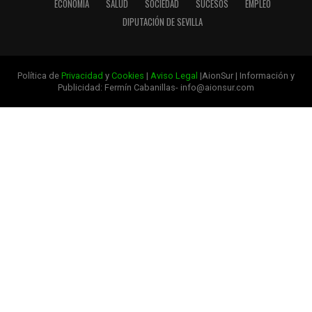
ECONOMÍA
SALUD
SOCIEDAD
SUCESOS
EMPLEO
DIPUTACIÓN DE SEVILLA
Política de
Privacidad
y
Cookies
|
Aviso Legal
|AionSur | Información y
Publicidad: Fermín Cabanillas- info@aionsur.com