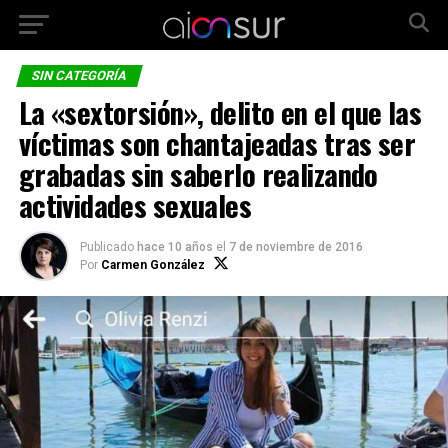
SIN CATEGORÍA
La «sextorsión», delito en el que las
víctimas son chantajeadas tras ser
grabadas sin saberlo realizando
actividades sexuales
Publicado
hace 10 años
el
7 de noviembre de 2016
Por
Carmen González