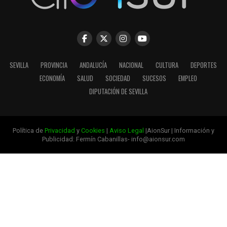
SEVILLA
PROVINCIA
ANDALUCÍA
NACIONAL
CULTURA
DEPORTES
ECONOMÍA
SALUD
SOCIEDAD
SUCESOS
EMPLEO
DIPUTACIÓN DE SEVILLA
Política de
Privacidad
y
Cookies
|
Aviso Legal
|AionSur | Información y
Publicidad: Fermín Cabanillas- info@aionsur.com