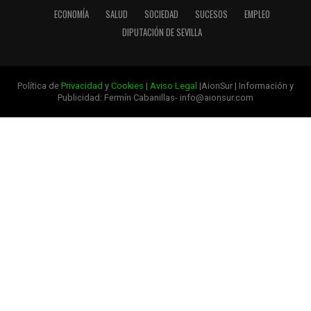
ECONOMÍA
SALUD
SOCIEDAD
SUCESOS
EMPLEO
DIPUTACIÓN DE SEVILLA
Política de
Privacidad
y
Cookies
|
Aviso Legal
|AionSur | Información y
Publicidad: Fermín Cabanillas- info@aionsur.com