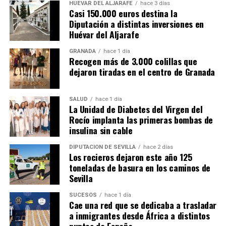
HUÉVAR DEL ALJARAFE
hace 3 días
Casi 150.000 euros destina la
Diputación a distintas inversiones en
Huévar del Aljarafe
GRANADA
hace 1 día
Recogen más de 3.000 colillas que
dejaron tiradas en el centro de Granada
SALUD
hace 1 día
La Unidad de Diabetes del Virgen del
Rocío implanta las primeras bombas de
insulina sin cable
DIPUTACIÓN DE SEVILLA
hace 2 días
Los rocieros dejaron este año 125
toneladas de basura en los caminos de
Sevilla
SUCESOS
hace 1 día
Cae una red que se dedicaba a trasladar
a inmigrantes desde África a distintos