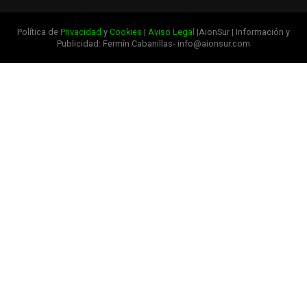
Política de
Privacidad
y
Cookies
|
Aviso Legal
|AionSur | Información y
Publicidad: Fermín Cabanillas- info@aionsur.com