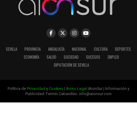
SEVILLA
PROVINCIA
ANDALUCÍA
NACIONAL
CULTURA
DEPORTES
ECONOMÍA
SALUD
SOCIEDAD
SUCESOS
EMPLEO
DIPUTACIÓN DE SEVILLA
Política de
Privacidad
y
Cookies
|
Aviso Legal
|AionSur | Información y
Publicidad: Fermín Cabanillas- info@aionsur.com