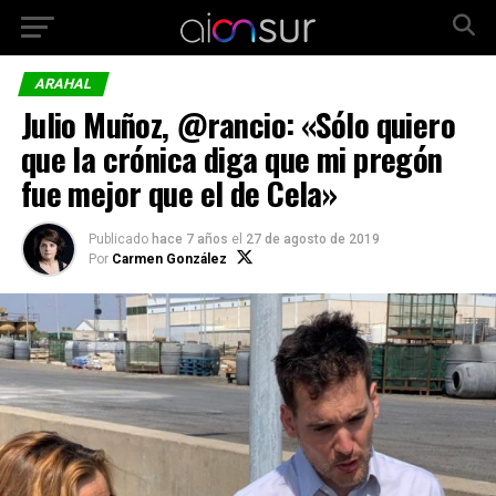
ARAHAL
Julio Muñoz, @rancio: «Sólo quiero
que la crónica diga que mi pregón
fue mejor que el de Cela»
Publicado
hace 7 años
el
27 de agosto de 2019
Por
Carmen González