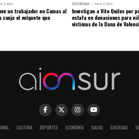
e 2 días
SOCIEDAD
hace 2 días
ave un trabajador en Camas al
Investigan a Vito Quiles por p
a zanja el volquete que
estafa en donaciones para ni
víctimas de la Dana de Valenc
IONAL
CULTURA
DEPORTES
ECONOMÍA
SALUD
SOCIEDAD
S