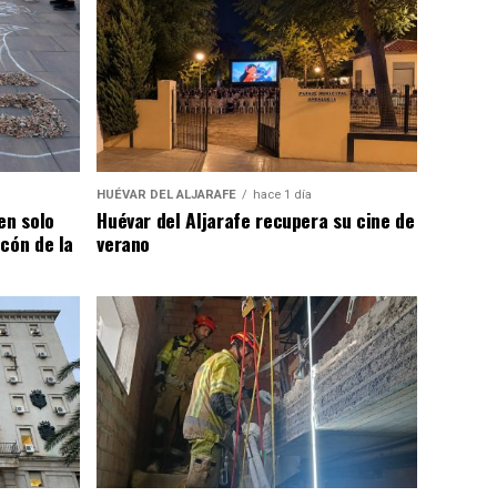
HUÉVAR DEL ALJARAFE
hace 1 día
en solo
Huévar del Aljarafe recupera su cine de
cón de la
verano