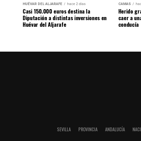
HUÉVAR DEL ALJARAFE
hace 2 días
CAMAS
hac
Casi 150.000 euros destina la
Herido gr
Diputación a distintas inversiones en
caer a un
Huévar del Aljarafe
conducía
SEVILLA
PROVINCIA
ANDALUCÍA
NAC