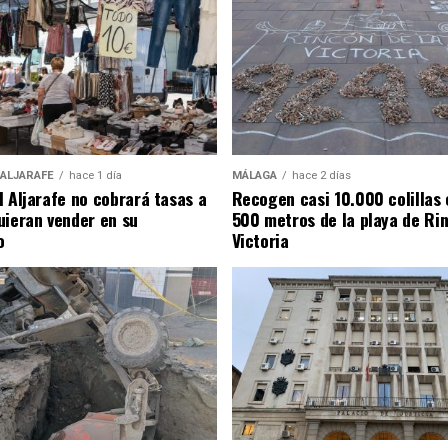
 ALJARAFE
hace 1 día
MÁLAGA
hace 2 días
l Aljarafe no cobrará tasas a
Recogen casi 10.000 colillas 
uieran vender en su
500 metros de la playa de Rin
o
Victoria