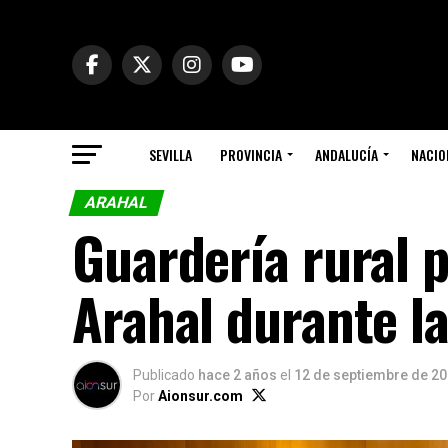
SEVILLA
PROVINCIA
ANDALUCÍA
NACIO
ARAHAL
Guardería rural p
Arahal durante l
Publicado
hace 2 años
el
12 de septiembre de 2
Por
Aionsur.com