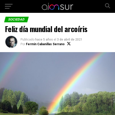
SOCIEDAD
Feliz día mundial del arcoíris
Publicado
hace 5 años
el
3 de abril de 2021
Por
Fermín Cabanillas Serrano