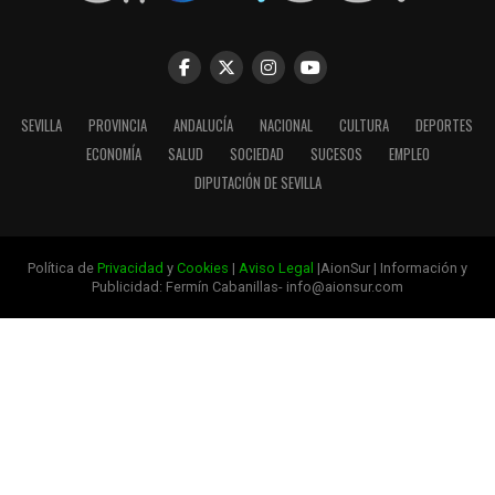
SEVILLA
PROVINCIA
ANDALUCÍA
NACIONAL
CULTURA
DEPORTES
ECONOMÍA
SALUD
SOCIEDAD
SUCESOS
EMPLEO
DIPUTACIÓN DE SEVILLA
Política de
Privacidad
y
Cookies
|
Aviso Legal
|AionSur | Información y
Publicidad: Fermín Cabanillas- info@aionsur.com