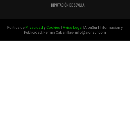
DIPUTACIÓN DE SEVILLA
Política de
Privacidad
y
Cookies
|
Aviso Legal
|AionSur | Información y
Publicidad: Fermín Cabanillas- info@aionsur.com