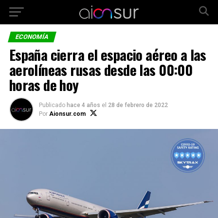
ECONOMÍA
España cierra el espacio aéreo a las
aerolíneas rusas desde las 00:00
horas de hoy
Publicado
hace 4 años
el
28 de febrero de 2022
Por
Aionsur.com