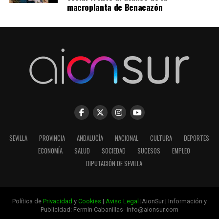
macroplanta de Benacazón
SEVILLA
PROVINCIA
ANDALUCÍA
NACIONAL
CULTURA
DEPORTES
ECONOMÍA
SALUD
SOCIEDAD
SUCESOS
EMPLEO
DIPUTACIÓN DE SEVILLA
Política de
Privacidad
y
Cookies
|
Aviso Legal
|AionSur | Información y
Publicidad: Fermín Cabanillas- info@aionsur.com