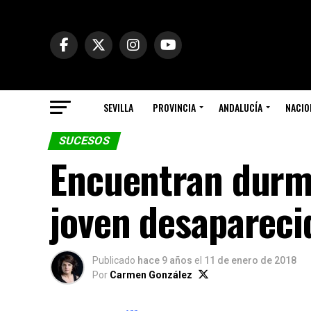
SEVILLA
PROVINCIA
ANDALUCÍA
NACIO
SUCESOS
Encuentran durmi
joven desapareci
Publicado
hace 9 años
el
11 de enero de 2018
Por
Carmen González