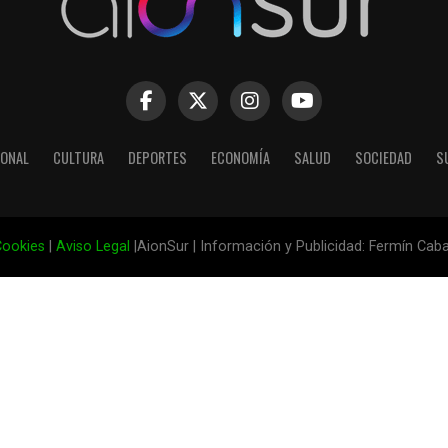
IONAL
CULTURA
DEPORTES
ECONOMÍA
SALUD
SOCIEDAD
S
ookies
|
Aviso Legal
|AionSur | Información y Publicidad: Fermín Cab