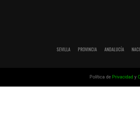
SEVILLA
PROVINCIA
ANDALUCÍA
NAC
Política de
Privacidad
y
C