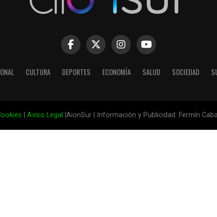
IONAL
CULTURA
DEPORTES
ECONOMÍA
SALUD
SOCIEDAD
S
ookies
|
Aviso Legal
|AionSur | Información y Publicidad: Fermín Cab