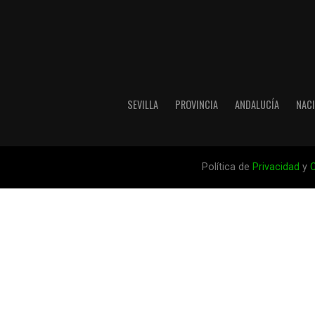
SEVILLA
PROVINCIA
ANDALUCÍA
NAC
Política de
Privacidad
y
C