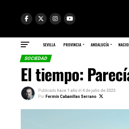
SEVILLA
PROVINCIA
ANDALUCÍA
NACIO
SOCIEDAD
El tiempo: Parecí
Publicado
hace 1 año
el
4 de julio de 2025
Por
Fermín Cabanillas Serrano