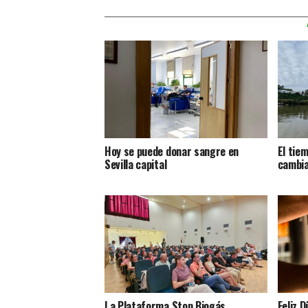
Hoy se puede donar sangre en
El tie
Sevilla capital
cambi
La Plataforma Stop Biogás
Feliz D