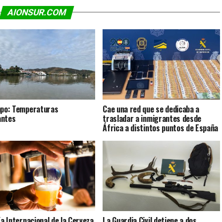
AIONSUR.COM
mpo: Temperaturas
Cae una red que se dedicaba a
antes
trasladar a inmigrantes desde
África a distintos puntos de España
ía Internacional de la Cerveza
La Guardia Civil detiene a dos