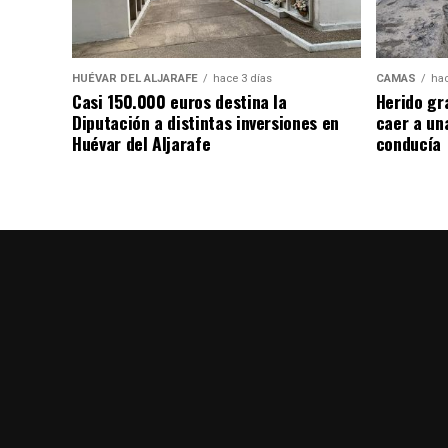
HUÉVAR DEL ALJARAFE
hace 3 días
CAMAS
hac
Casi 150.000 euros destina la
Herido gr
Diputación a distintas inversiones en
caer a un
Huévar del Aljarafe
conducía