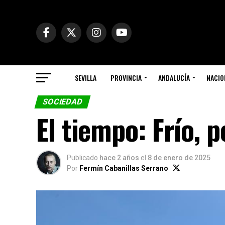
SEVILLA
PROVINCIA
ANDALUCÍA
NACIO
SOCIEDAD
El tiempo: Frío, 
Publicado
hace 2 años
el
8 de enero de 2025
Por
Fermín Cabanillas Serrano