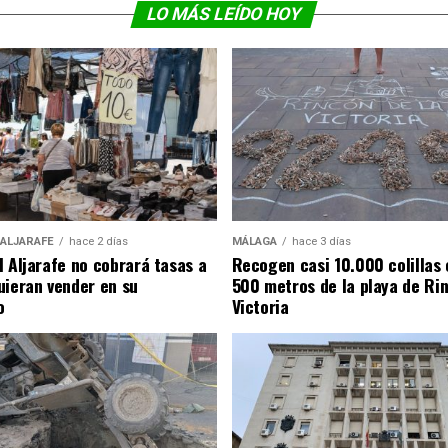
LO MÁS LEÍDO HOY
 ALJARAFE
hace 2 días
MÁLAGA
hace 3 días
l Aljarafe no cobrará tasas a
Recogen casi 10.000 colillas 
uieran vender en su
500 metros de la playa de Rin
o
Victoria