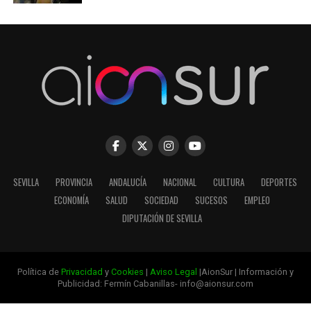
SEVILLA
PROVINCIA
ANDALUCÍA
NACIONAL
CULTURA
DEPORTES
ECONOMÍA
SALUD
SOCIEDAD
SUCESOS
EMPLEO
DIPUTACIÓN DE SEVILLA
Política de
Privacidad
y
Cookies
|
Aviso Legal
|AionSur | Información y
Publicidad: Fermín Cabanillas- info@aionsur.com