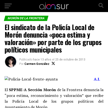
MORÓN DE LA FRONTERA
El sindicato de la Policía Local de
Morón denuncia «poca estima y
valoración» por parte de los grupos
políticos municipales
Publicado
hace 13 años
el
25 de octubre de 2013
Por
Carmen González
A.I.
El
SPPME-A Sección Morón
de la Frontera denuncia la
“poca estima, reconocimiento y valoración” que recibe
la Policía Local de los grupos políticos del
Ayuntamiento de Morón.