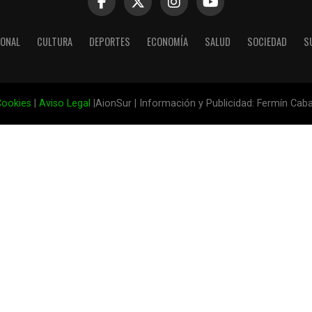
IONAL
CULTURA
DEPORTES
ECONOMÍA
SALUD
SOCIEDAD
S
ookies
|
Aviso Legal
|AionSur | Información y Publicidad: Fermín Cab