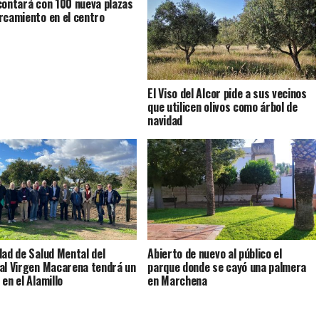
contará con 100 nueva plazas
rcamiento en el centro
El Viso del Alcor pide a sus vecinos
que utilicen olivos como árbol de
navidad
dad de Salud Mental del
Abierto de nuevo al público el
al Virgen Macarena tendrá un
parque donde se cayó una palmera
en el Alamillo
en Marchena