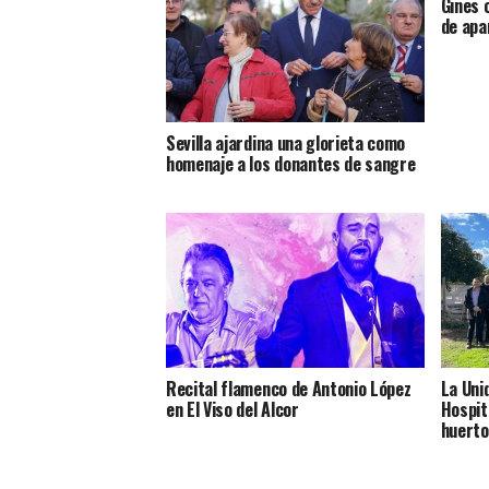
Gines 
de apa
Sevilla ajardina una glorieta como
homenaje a los donantes de sangre
Recital flamenco de Antonio López
La Uni
en El Viso del Alcor
Hospit
huerto 