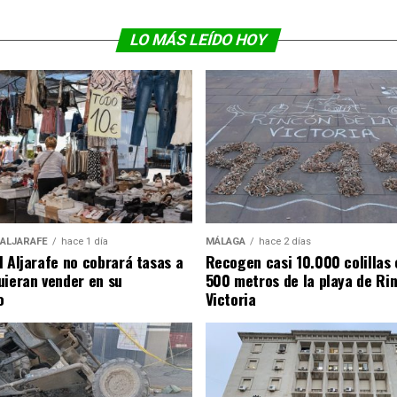
LO MÁS LEÍDO HOY
 ALJARAFE
hace 1 día
MÁLAGA
hace 2 días
l Aljarafe no cobrará tasas a
Recogen casi 10.000 colillas 
uieran vender en su
500 metros de la playa de Rin
o
Victoria