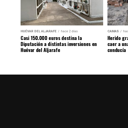
HUÉVAR DEL ALJARAFE
hace 2 días
CAMAS
hac
Casi 150.000 euros destina la
Herido gr
Diputación a distintas inversiones en
caer a un
Huévar del Aljarafe
conducía