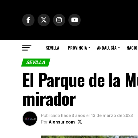
SEVILLA
PROVINCIA
ANDALUCÍA
NACIO
SEVILLA
El Parque de la M
mirador
Publicado
hace 3 años
el
13 de marzo de 2023
Por
Aionsur.com