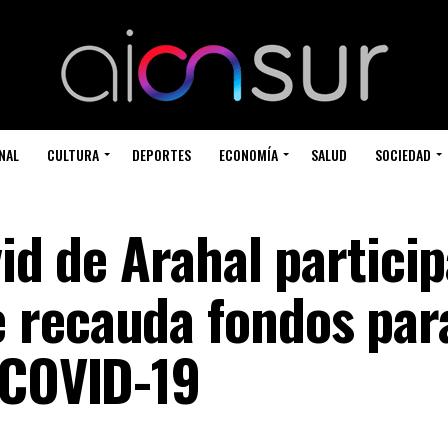
NAL
CULTURA
DEPORTES
ECONOMÍA
SALUD
SOCIEDAD
vid de Arahal partici
 recauda fondos par
 COVID-19