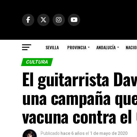
SEVILLA
PROVINCIA
ANDALUCÍA
NACIO
CULTURA
El guitarrista Da
una campaña que
vacuna contra el
Publicado
hace 6 años
el
1 de mayo de 2020