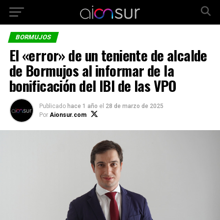
BORMUJOS
El «error» de un teniente de alcalde
de Bormujos al informar de la
bonificación del IBI de las VPO
Publicado
hace 1 año
el
28 de marzo de 2025
Por
Aionsur.com