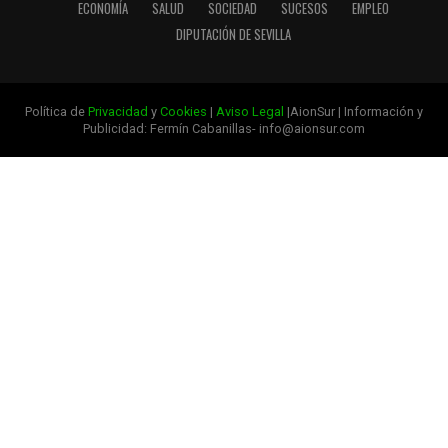
ECONOMÍA
SALUD
SOCIEDAD
SUCESOS
EMPLEO
DIPUTACIÓN DE SEVILLA
Política de
Privacidad
y
Cookies
|
Aviso Legal
|AionSur | Información y
Publicidad: Fermín Cabanillas- info@aionsur.com