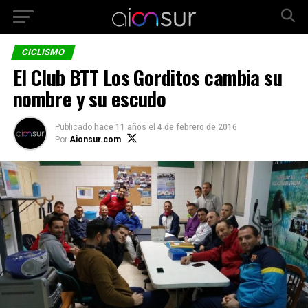
CICLISMO
El Club BTT Los Gorditos cambia su
nombre y su escudo
Publicado
hace 11 años
el
4 de febrero de 2016
Por
Aionsur.com