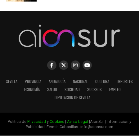
SEVILLA
PROVINCIA
ANDALUCÍA
NACIONAL
CULTURA
DEPORTES
ECONOMÍA
SALUD
SOCIEDAD
SUCESOS
EMPLEO
DIPUTACIÓN DE SEVILLA
Política de
Privacidad
y
Cookies
|
Aviso Legal
|AionSur | Información y
Publicidad: Fermín Cabanillas- info@aionsur.com