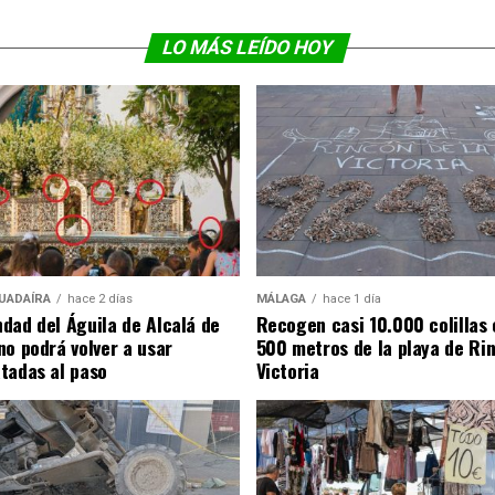
LO MÁS LEÍDO HOY
UADAÍRA
hace 2 días
MÁLAGA
hace 1 día
dad del Águila de Alcalá de
Recogen casi 10.000 colillas 
no podrá volver a usar
500 metros de la playa de Rin
tadas al paso
Victoria