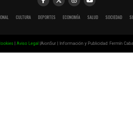
IONAL
CULTURA
DEPORTES
ECONOMÍA
SALUD
SOCIEDAD
S
ookies
|
Aviso Legal
|AionSur | Información y Publicidad: Fermín Cab