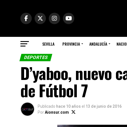
SEVILLA
PROVINCIA
ANDALUCÍA
NACIO
DEPORTES
D’yaboo, nuevo c
de Fútbol 7
Publicado
hace 10 años
el
13 de junio de 2016
Por
Aionsur.com