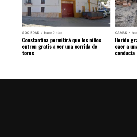
SOCIEDAD
hace 2 días
CAMAS
hac
Constantina permitirá que los niños
Herido gr
entren gratis a ver una corrida de
caer a un
toros
conducía