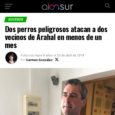
SUCESOS
Dos perros peligrosos atacan a dos
vecinos de Arahal en menos de un
mes
Publicado
hace 8 años
el
23 de abril de 2018
Por
Carmen González