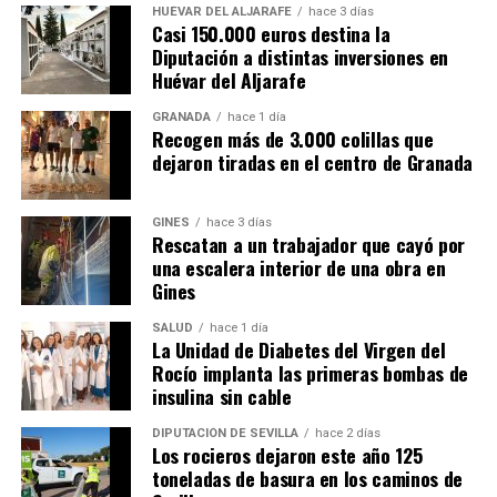
HUÉVAR DEL ALJARAFE
hace 3 días
Casi 150.000 euros destina la
Diputación a distintas inversiones en
Huévar del Aljarafe
GRANADA
hace 1 día
Recogen más de 3.000 colillas que
dejaron tiradas en el centro de Granada
GINES
hace 3 días
Rescatan a un trabajador que cayó por
una escalera interior de una obra en
Gines
SALUD
hace 1 día
La Unidad de Diabetes del Virgen del
Rocío implanta las primeras bombas de
insulina sin cable
DIPUTACIÓN DE SEVILLA
hace 2 días
Los rocieros dejaron este año 125
toneladas de basura en los caminos de