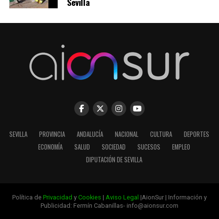
Sevilla
SEVILLA
PROVINCIA
ANDALUCÍA
NACIONAL
CULTURA
DEPORTES
ECONOMÍA
SALUD
SOCIEDAD
SUCESOS
EMPLEO
DIPUTACIÓN DE SEVILLA
Política de
Privacidad
y
Cookies
|
Aviso Legal
|AionSur | Información y
Publicidad: Fermín Cabanillas- info@aionsur.com