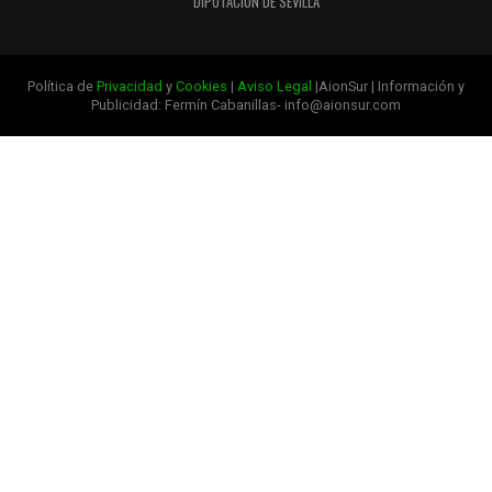
DIPUTACIÓN DE SEVILLA
Política de
Privacidad
y
Cookies
|
Aviso Legal
|AionSur | Información y
Publicidad: Fermín Cabanillas- info@aionsur.com