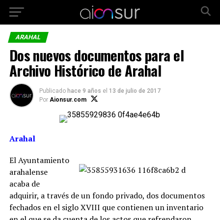
ARAHAL
Dos nuevos documentos para el
Archivo Histórico de Arahal
Publicado
hace 9 años
el
13 de julio de 2017
Por
Aionsur.com
Arahal
El Ayuntamiento
arahalense
acaba de
adquirir, a través de un fondo privado, dos documentos
fechados en el siglo XVIII que contienen un inventario
en el que se da cuenta de los actos que refrendaron