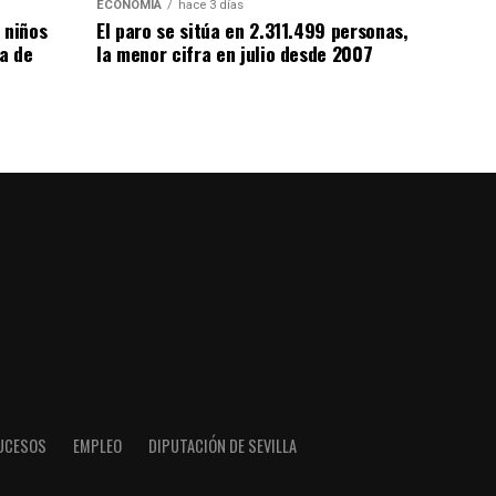
ECONOMÍA
hace 3 días
 niños
El paro se sitúa en 2.311.499 personas,
da de
la menor cifra en julio desde 2007
UCESOS
EMPLEO
DIPUTACIÓN DE SEVILLA