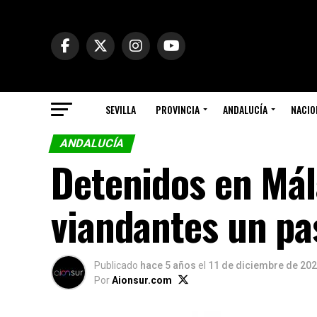
SEVILLA
PROVINCIA
ANDALUCÍA
NACIO
ANDALUCÍA
Detenidos en Mál
viandantes un pa
Publicado
hace 5 años
el
11 de diciembre de 20
Por
Aionsur.com