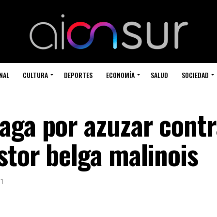
NAL
CULTURA
DEPORTES
ECONOMÍA
SALUD
SOCIEDAD
aga por azuzar contr
stor belga malinois
21