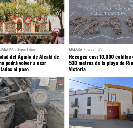
UADAÍRA
hace 3 días
MÁLAGA
hace 1 día
dad del Águila de Alcalá de
Recogen casi 10.000 colillas 
no podrá volver a usar
500 metros de la playa de Rin
tadas al paso
Victoria