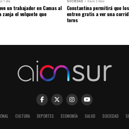
e 1 día
SOCIEDAD
hace 2 días
ave un trabajador en Camas al
Constantina permitirá que los
a zanja el volquete que
entren gratis a ver una corri
toros
IONAL
CULTURA
DEPORTES
ECONOMÍA
SALUD
SOCIEDAD
S