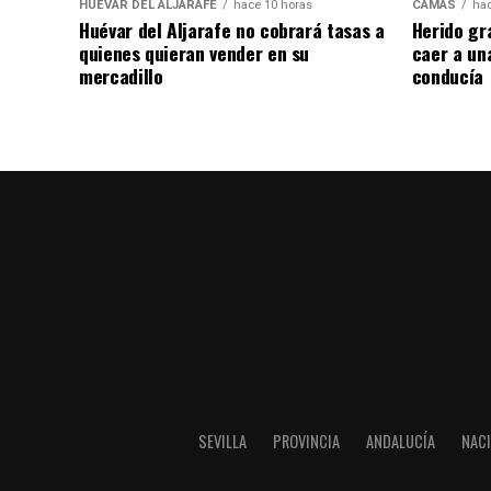
HUÉVAR DEL ALJARAFE
hace 10 horas
CAMAS
hac
Huévar del Aljarafe no cobrará tasas a
Herido gr
quienes quieran vender en su
caer a un
mercadillo
conducía
SEVILLA
PROVINCIA
ANDALUCÍA
NAC