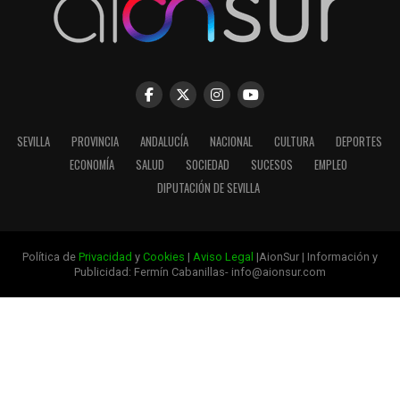
SEVILLA
PROVINCIA
ANDALUCÍA
NACIONAL
CULTURA
DEPORTES
ECONOMÍA
SALUD
SOCIEDAD
SUCESOS
EMPLEO
DIPUTACIÓN DE SEVILLA
Política de
Privacidad
y
Cookies
|
Aviso Legal
|AionSur | Información y
Publicidad: Fermín Cabanillas- info@aionsur.com