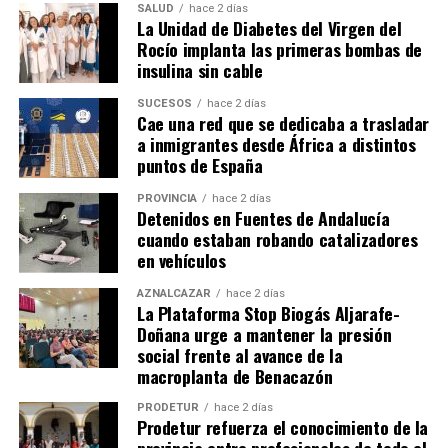
SALUD
hace 2 días
La Unidad de Diabetes del Virgen del
Rocío implanta las primeras bombas de
insulina sin cable
SUCESOS
hace 2 días
Cae una red que se dedicaba a trasladar
a inmigrantes desde África a distintos
puntos de España
PROVINCIA
hace 2 días
Detenidos en Fuentes de Andalucía
cuando estaban robando catalizadores
en vehículos
AZNALCÁZAR
hace 2 días
La Plataforma Stop Biogás Aljarafe-
Doñana urge a mantener la presión
social frente al avance de la
macroplanta de Benacazón
PRODETUR
hace 2 días
Prodetur refuerza el conocimiento de la