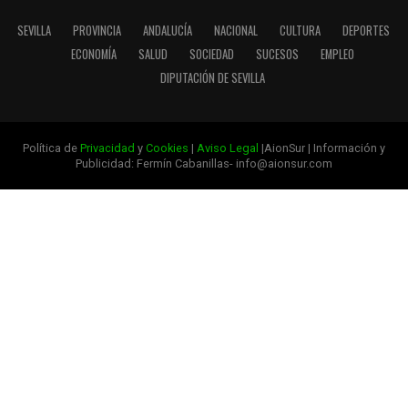
SEVILLA
PROVINCIA
ANDALUCÍA
NACIONAL
CULTURA
DEPORTES
ECONOMÍA
SALUD
SOCIEDAD
SUCESOS
EMPLEO
DIPUTACIÓN DE SEVILLA
Política de
Privacidad
y
Cookies
|
Aviso Legal
|AionSur | Información y
Publicidad: Fermín Cabanillas- info@aionsur.com