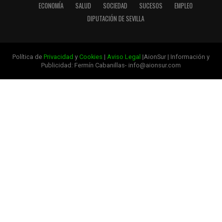
ECONOMÍA
SALUD
SOCIEDAD
SUCESOS
EMPLEO
DIPUTACIÓN DE SEVILLA
Política de
Privacidad
y
Cookies
|
Aviso Legal
|AionSur | Información y
Publicidad: Fermín Cabanillas- info@aionsur.com