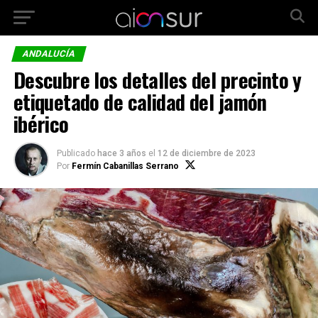
ANDALUCÍA
Descubre los detalles del precinto y
etiquetado de calidad del jamón
ibérico
Publicado
hace 3 años
el
12 de diciembre de 2023
Por
Fermín Cabanillas Serrano