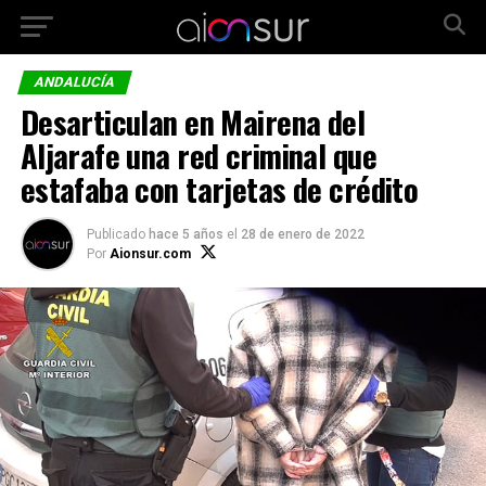
ANDALUCÍA
Desarticulan en Mairena del
Aljarafe una red criminal que
estafaba con tarjetas de crédito
Publicado
hace 5 años
el
28 de enero de 2022
Por
Aionsur.com