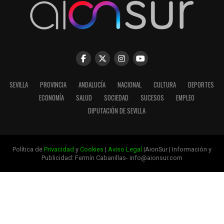
SEVILLA
PROVINCIA
ANDALUCÍA
NACIONAL
CULTURA
DEPORTES
ECONOMÍA
SALUD
SOCIEDAD
SUCESOS
EMPLEO
DIPUTACIÓN DE SEVILLA
Política de
Privacidad
y
Cookies
|
Aviso Legal
|AionSur | Información y
Publicidad: Fermín Cabanillas- info@aionsur.com