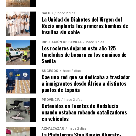
SALUD
hace 2 días
La Unidad de Diabetes del Virgen del
Rocío implanta las primeras bombas de
insulina sin cable
DIPUTACIÓN DE SEVILLA
hace 3 días
Los rocieros dejaron este año 125
toneladas de basura en los caminos de
Sevilla
SUCESOS
hace 2 días
Cae una red que se dedicaba a trasladar
a inmigrantes desde África a distintos
puntos de España
PROVINCIA
hace 2 días
Detenidos en Fuentes de Andalucía
cuando estaban robando catalizadores
en vehículos
AZNALCÁZAR
hace 2 días
La Plataforma Stop Biogás Aljarafe-