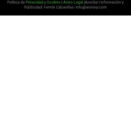
Política de
Privacidad
y
Cookies
|
Aviso Legal
|AionSur | Información y
Publicidad: Fermín Cabanillas- info@aionsur.com