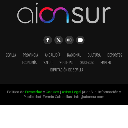
SEVILLA
PROVINCIA
ANDALUCÍA
NACIONAL
CULTURA
DEPORTES
ECONOMÍA
SALUD
SOCIEDAD
SUCESOS
EMPLEO
DIPUTACIÓN DE SEVILLA
Política de
Privacidad
y
Cookies
|
Aviso Legal
|AionSur | Información y
Publicidad: Fermín Cabanillas- info@aionsur.com