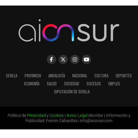
SEVILLA
PROVINCIA
ANDALUCÍA
NACIONAL
CULTURA
DEPORTES
ECONOMÍA
SALUD
SOCIEDAD
SUCESOS
EMPLEO
DIPUTACIÓN DE SEVILLA
Política de
Privacidad
y
Cookies
|
Aviso Legal
|AionSur | Información y
Publicidad: Fermín Cabanillas- info@aionsur.com