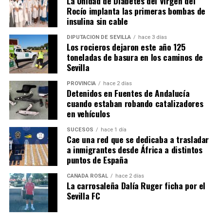
La Unidad de Diabetes del Virgen del
Rocío implanta las primeras bombas de
insulina sin cable
DIPUTACIÓN DE SEVILLA
hace 3 días
Los rocieros dejaron este año 125
toneladas de basura en los caminos de
Sevilla
PROVINCIA
hace 2 días
Detenidos en Fuentes de Andalucía
cuando estaban robando catalizadores
en vehículos
SUCESOS
hace 1 día
Cae una red que se dedicaba a trasladar
a inmigrantes desde África a distintos
puntos de España
CAÑADA ROSAL
hace 2 días
La carrosaleña Dalía Ruger ficha por el
Sevilla FC