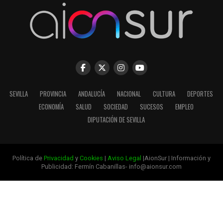
SEVILLA
PROVINCIA
ANDALUCÍA
NACIONAL
CULTURA
DEPORTES
ECONOMÍA
SALUD
SOCIEDAD
SUCESOS
EMPLEO
DIPUTACIÓN DE SEVILLA
Política de
Privacidad
y
Cookies
|
Aviso Legal
|AionSur | Información y
Publicidad: Fermín Cabanillas- info@aionsur.com