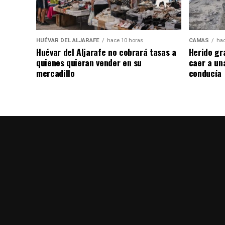
HUÉVAR DEL ALJARAFE
hace 10 horas
CAMAS
hac
Huévar del Aljarafe no cobrará tasas a
Herido gr
quienes quieran vender en su
caer a un
mercadillo
conducía