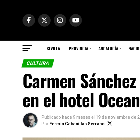
SEVILLA
PROVINCIA
ANDALUCÍA
NACIO
CULTURA
Carmen Sánchez 
en el hotel Ocean
Publicado
hace 9 meses
el
19 de noviembre de 
Por
Fermín Cabanillas Serrano