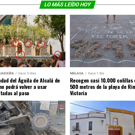
LO MÁS LEÍDO HOY
UADAÍRA
hace 3 días
MÁLAGA
hace 1 día
dad del Águila de Alcalá de
Recogen casi 10.000 colillas 
no podrá volver a usar
500 metros de la playa de Rin
tadas al paso
Victoria