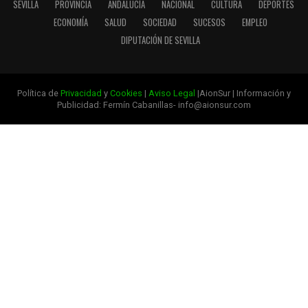
SEVILLA
PROVINCIA
ANDALUCÍA
NACIONAL
CULTURA
DEPORTES
ECONOMÍA
SALUD
SOCIEDAD
SUCESOS
EMPLEO
DIPUTACIÓN DE SEVILLA
Política de
Privacidad
y
Cookies
|
Aviso Legal
|AionSur | Información y
Publicidad: Fermín Cabanillas- info@aionsur.com