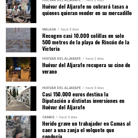
HUÉVAR DEL ALJARAFE
hace 2 días
Huévar del Aljarafe no cobrará tasas a
quienes quieran vender en su mercadillo
MÁLAGA
hace 3 días
Recogen casi 10.000 colillas en solo
500 metros de la playa de Rincón de la
Victoria
HUÉVAR DEL ALJARAFE
hace 2 días
Huévar del Aljarafe recupera su cine de
verano
HUÉVAR DEL ALJARAFE
hace 3 días
Casi 150.000 euros destina la
Diputación a distintas inversiones en
Huévar del Aljarafe
CAMAS
hace 3 días
Herido grave un trabajador en Camas al
caer a una zanja el volquete que
conducía