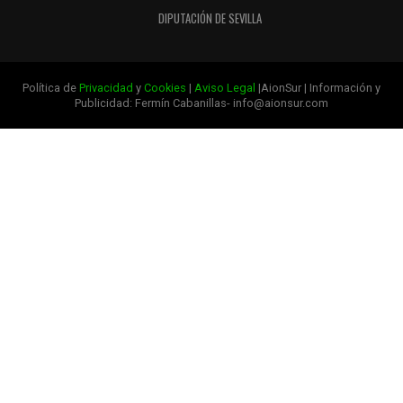
DIPUTACIÓN DE SEVILLA
Política de
Privacidad
y
Cookies
|
Aviso Legal
|AionSur | Información y
Publicidad: Fermín Cabanillas- info@aionsur.com