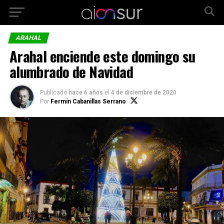
ARAHAL
Arahal enciende este domingo su
alumbrado de Navidad
Publicado
hace 6 años
el
4 de diciembre de 2020
Por
Fermín Cabanillas Serrano