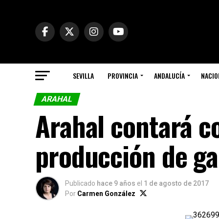
SEVILLA
PROVINCIA
ANDALUCÍA
NACIO
ARAHAL
Arahal contará c
producción de g
Publicado
hace 9 años
el
1 de agosto de 2017
Por
Carmen González