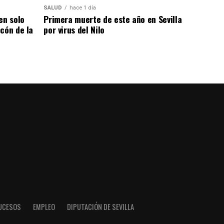
SALUD
hace 1 día
en solo
Primera muerte de este año en Sevilla
cón de la
por virus del Nilo
UCESOS
EMPLEO
DIPUTACIÓN DE SEVILLA