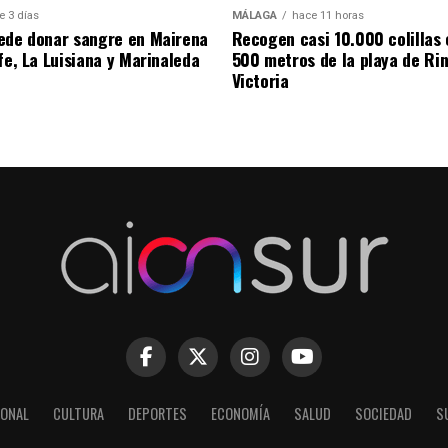
e 3 días
MÁLAGA
hace 11 horas
ede donar sangre en Mairena
Recogen casi 10.000 colillas 
fe, La Luisiana y Marinaleda
500 metros de la playa de Rin
Victoria
IONAL
CULTURA
DEPORTES
ECONOMÍA
SALUD
SOCIEDAD
S