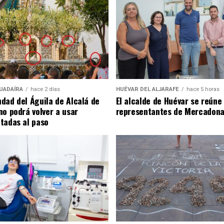
UADAÍRA
hace 2 días
HUÉVAR DEL ALJARAFE
hace 5 horas
dad del Águila de Alcalá de
El alcalde de Huévar se reúne
no podrá volver a usar
representantes de Mercadona
tadas al paso