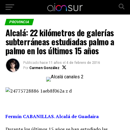
PROVINCIA
Alcalá: 22 kilómetros de galerías
subterráneas estudiadas palmo a
palmo en los últimos 15 años
Publicado
hace 11 años
el
4 de febrero de 2016
Por
Carmen González
Fermín CABANILLAS. Alcalá de Guadaira
Durante los últimos 15 años se han estudiado las