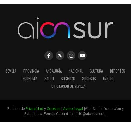
SEVILLA
PROVINCIA
ANDALUCÍA
NACIONAL
CULTURA
DEPORTES
ECONOMÍA
SALUD
SOCIEDAD
SUCESOS
EMPLEO
DIPUTACIÓN DE SEVILLA
Política de
Privacidad
y
Cookies
|
Aviso Legal
|AionSur | Información y
Publicidad: Fermín Cabanillas- info@aionsur.com