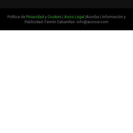
Política de
Privacidad
y
Cookies
|
Aviso Legal
|AionSur | Información y
Publicidad: Fermín Cabanillas- info@aionsur.com