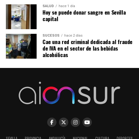
SALUD
hace 1 día
Hoy se puede donar sangre en Sevilla
capital
SUCESOS
hace 2 días
Cae una red criminal dedicada al fraude
de IVA en el sector de las bebidas
alcohólicas
SEVILLA
PROVINCIA
ANDALUCÍA
NACIONAL
CULTURA
DEPORTES