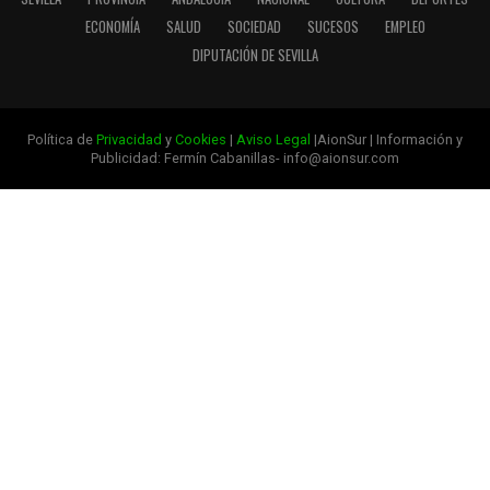
ECONOMÍA
SALUD
SOCIEDAD
SUCESOS
EMPLEO
DIPUTACIÓN DE SEVILLA
Política de
Privacidad
y
Cookies
|
Aviso Legal
|AionSur | Información y
Publicidad: Fermín Cabanillas- info@aionsur.com