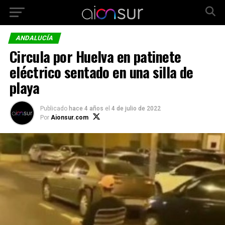
ANDALUCÍA
Circula por Huelva en patinete
eléctrico sentado en una silla de
playa
Publicado
hace 4 años
el
4 de julio de 2022
Por
Aionsur.com