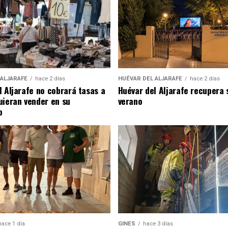
 ALJARAFE
hace 2 días
HUÉVAR DEL ALJARAFE
hace 2 días
l Aljarafe no cobrará tasas a
Huévar del Aljarafe recupera 
uieran vender en su
verano
o
hace 1 día
GINES
hace 3 días