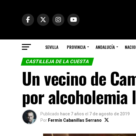
SEVILLA
PROVINCIA
ANDALUCÍA
NACIO
CASTILLEJA DE LA CUESTA
Un vecino de Cam
por alcoholemia 
Publicado
hace 7 años
el
7 de agosto de 2019
Por
Fermín Cabanillas Serrano