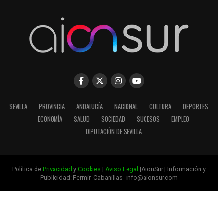
SEVILLA
PROVINCIA
ANDALUCÍA
NACIONAL
CULTURA
DEPORTES
ECONOMÍA
SALUD
SOCIEDAD
SUCESOS
EMPLEO
DIPUTACIÓN DE SEVILLA
Política de
Privacidad
y
Cookies
|
Aviso Legal
|AionSur | Información y
Publicidad: Fermín Cabanillas- info@aionsur.com