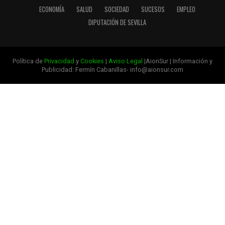
ECONOMÍA
SALUD
SOCIEDAD
SUCESOS
EMPLEO
DIPUTACIÓN DE SEVILLA
Política de
Privacidad
y
Cookies
|
Aviso Legal
|AionSur | Información y
Publicidad: Fermín Cabanillas- info@aionsur.com