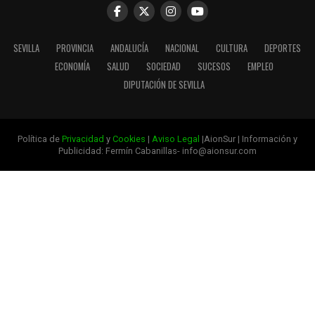
SEVILLA
PROVINCIA
ANDALUCÍA
NACIONAL
CULTURA
DEPORTES
ECONOMÍA
SALUD
SOCIEDAD
SUCESOS
EMPLEO
DIPUTACIÓN DE SEVILLA
Política de
Privacidad
y
Cookies
|
Aviso Legal
|AionSur | Información y
Publicidad: Fermín Cabanillas- info@aionsur.com