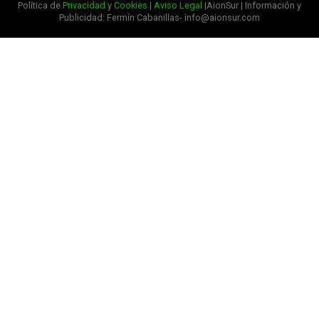
Política de
Privacidad
y
Cookies
|
Aviso Legal
|AionSur | Información y
Publicidad: Fermín Cabanillas- info@aionsur.com