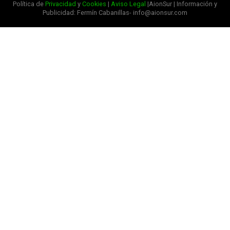
Política de
Privacidad
y
Cookies
|
Aviso Legal
|AionSur | Información y
Publicidad: Fermín Cabanillas- info@aionsur.com