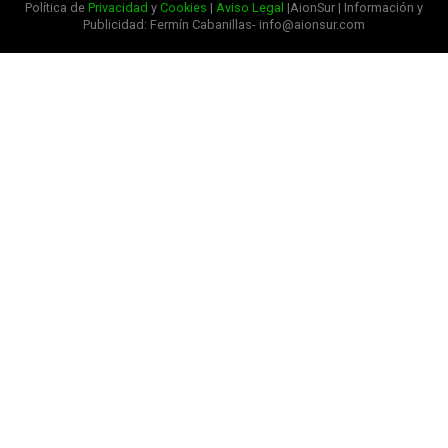
Política de
Privacidad
y
Cookies
|
Aviso Legal
|AionSur | Información y
Publicidad: Fermín Cabanillas- info@aionsur.com