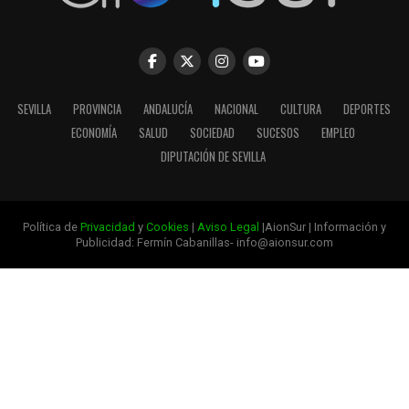
SEVILLA
PROVINCIA
ANDALUCÍA
NACIONAL
CULTURA
DEPORTES
ECONOMÍA
SALUD
SOCIEDAD
SUCESOS
EMPLEO
DIPUTACIÓN DE SEVILLA
Política de
Privacidad
y
Cookies
|
Aviso Legal
|AionSur | Información y
Publicidad: Fermín Cabanillas- info@aionsur.com